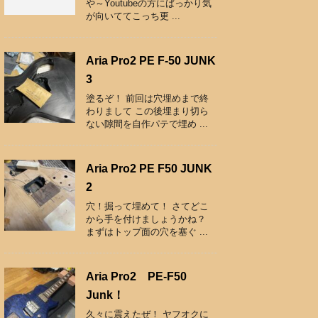
や～Youtubeの方にばっかり気
が向いててこっち更 ...
Aria Pro2 PE F-50 JUNK
3
塗るぞ！ 前回は穴埋めまで終
わりまして この後埋まり切ら
ない隙間を自作パテで埋め ...
Aria Pro2 PE F50 JUNK
2
穴！掘って埋めて！ さてどこ
から手を付けましょうかね？
まずはトップ面の穴を塞ぐ ...
Aria Pro2 PE-F50
Junk！
久々に震えたぜ！ ヤフオクに