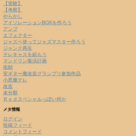
【実験】
【考察】
やらかし
アイソレーションBOXを作ろう
アンプ
エフェクター
ジャズベ使ってジャズマスター作ろう
ジャンク再生
テレキャスを組もう
マンドリン復活計画
依頼
安ギター魔改造グランプリ参加作品
小悪魔テレ
改造
未分類
Ｒｅｄスペシャルっぽい何か
メタ情報
ログイン
投稿フィード
コメントフィード