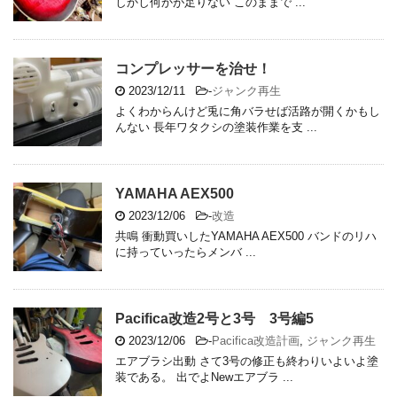
しかし何かが足りない このままで ...
コンプレッサーを治せ！
2023/12/11
-
ジャンク再生
よくわからんけど兎に角バラせば活路が開くかもし
んない 長年ワタクシの塗装作業を支 ...
YAMAHA AEX500
2023/12/06
-
改造
共鳴 衝動買いしたYAMAHA AEX500 バンドのリハ
に持っていったらメンバ ...
Pacifica改造2号と3号 3号編5
2023/12/06
-
Pacifica改造計画
,
ジャンク再生
エアブラシ出動 さて3号の修正も終わりいよいよ塗
装である。 出でよNewエアブラ ...