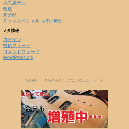
小悪魔テレ
改造
未分類
Ｒｅｄスペシャルっぽい何か
メタ情報
ログイン
投稿フィード
コメントフィード
WordPress.org
Gallery
そもそもどうしてこうなった・・・？