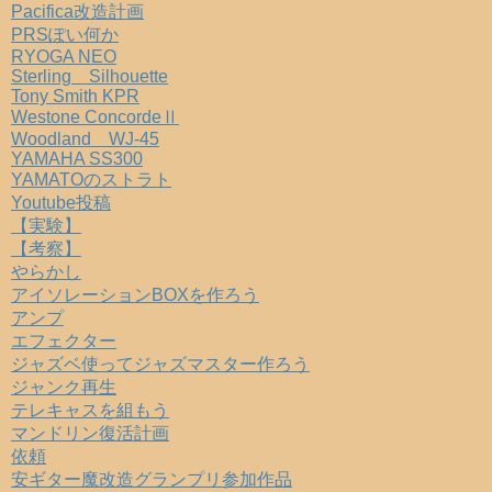
Pacifica改造計画
PRSぽい何か
RYOGA NEO
Sterling Silhouette
Tony Smith KPR
Westone ConcordeⅡ
Woodland WJ-45
YAMAHA SS300
YAMATOのストラト
Youtube投稿
【実験】
【考察】
やらかし
アイソレーションBOXを作ろう
アンプ
エフェクター
ジャズベ使ってジャズマスター作ろう
ジャンク再生
テレキャスを組もう
マンドリン復活計画
依頼
安ギター魔改造グランプリ参加作品