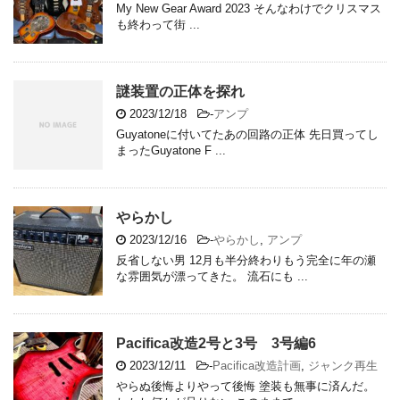
My New Gear Award 2023 そんなわけでクリスマス
も終わって街 ...
謎装置の正体を探れ
2023/12/18
-
アンプ
Guyatoneに付いてたあの回路の正体 先日買ってし
まったGuyatone F ...
やらかし
2023/12/16
-
やらかし
,
アンプ
反省しない男 12月も半分終わりもう完全に年の瀬
な雰囲気が漂ってきた。 流石にも ...
Pacifica改造2号と3号 3号編6
2023/12/11
-
Pacifica改造計画
,
ジャンク再生
やらぬ後悔よりやって後悔 塗装も無事に済んだ。