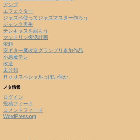
アンプ
エフェクター
ジャズベ使ってジャズマスター作ろう
ジャンク再生
テレキャスを組もう
マンドリン復活計画
依頼
安ギター魔改造グランプリ参加作品
小悪魔テレ
改造
未分類
Ｒｅｄスペシャルっぽい何か
メタ情報
ログイン
投稿フィード
コメントフィード
WordPress.org