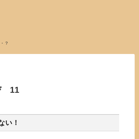
・？
び 11
ない！