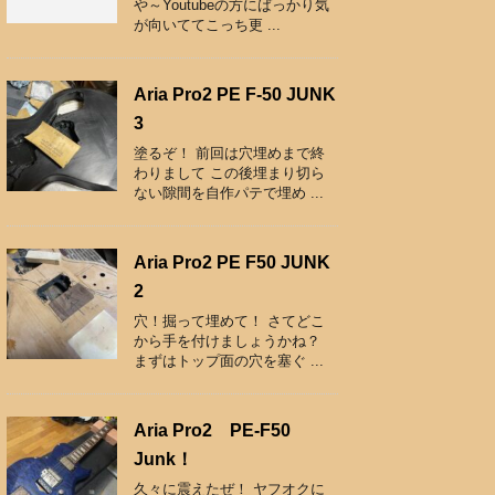
や～Youtubeの方にばっかり気
が向いててこっち更 ...
Aria Pro2 PE F-50 JUNK
3
塗るぞ！ 前回は穴埋めまで終
わりまして この後埋まり切ら
ない隙間を自作パテで埋め ...
Aria Pro2 PE F50 JUNK
2
穴！掘って埋めて！ さてどこ
から手を付けましょうかね？
まずはトップ面の穴を塞ぐ ...
Aria Pro2 PE-F50
Junk！
久々に震えたぜ！ ヤフオクに