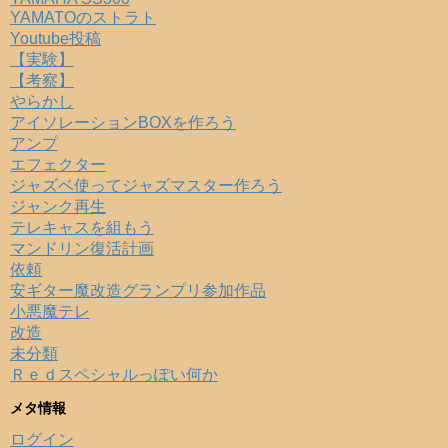
YAMATOのストラト
Youtube投稿
【実験】
【考察】
やらかし
アイソレーションBOXを作ろう
アンプ
エフェクター
ジャズベ使ってジャズマスター作ろう
ジャンク再生
テレキャスを組もう
マンドリン復活計画
依頼
安ギター魔改造グランプリ参加作品
小悪魔テレ
改造
未分類
Ｒｅｄスペシャルっぽい何か
メタ情報
ログイン