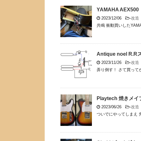
YAMAHA AEX500
2023/12/06
-
改造
共鳴 衝動買いしたYAMA
Antique noel R
2023/11/26
-
改造
弄り倒す！ さて買ってから調
Playtech 焼き
2023/06/26
-
改造
ついでにやってしまえ 先