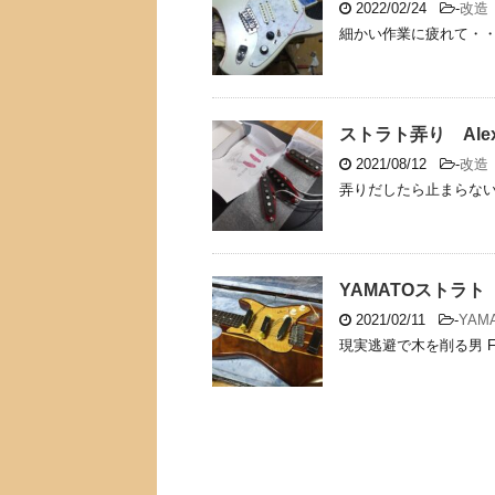
2022/02/24
-
改造
細かい作業に疲れて・・
ストラト弄り Alexa
2021/08/12
-
改造
弄りだしたら止まらない
YAMATOストラト
2021/02/11
-
YAM
現実逃避で木を削る男 Fi