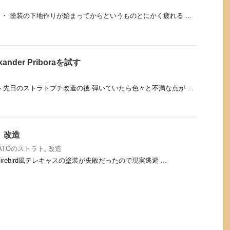
・ 塗装の下地作りが始まってからというものとにかく疲れる ...
nder Priboraを試す
 先日のストラトプチ改造の後 弾いていたら色々と不満な点が ...
 改造
ATOのストラト
,
改造
rebird風テレキャスの塗装が失敗だったので現実逃避 ...