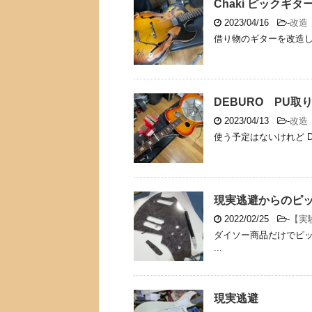
Chaki ピックギタ
2023/04/16
-
改造
借り物のギターを改造しよ
DEBURO PU取
2023/04/13
-
改造
使う予定はないけれど D
現実逃避からのピ
2022/02/25
-
【実
ダイソー商品だけでピッ
...
現実逃避