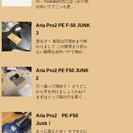
や～Youtubeの方にばっかり気
が向いててこっち更 ...
Aria Pro2 PE F-50 JUNK
3
塗るぞ！ 前回は穴埋めまで終
わりまして この後埋まり切ら
ない隙間を自作パテで埋め ...
Aria Pro2 PE F50 JUNK
2
穴！掘って埋めて！ さてどこ
から手を付けましょうかね？
まずはトップ面の穴を塞ぐ ...
Aria Pro2 PE-F50
Junk！
久々に震えたぜ！ ヤフオクに