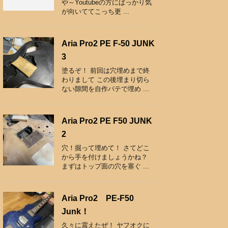
や～Youtubeの方にばっかり気
が向いててこっち更 ...
Aria Pro2 PE F-50 JUNK
3
塗るぞ！ 前回は穴埋めまで終
わりまして この後埋まり切ら
ない隙間を自作パテで埋め ...
Aria Pro2 PE F50 JUNK
2
穴！掘って埋めて！ さてどこ
から手を付けましょうかね？
まずはトップ面の穴を塞ぐ ...
Aria Pro2 PE-F50
Junk！
久々に震えたぜ！ ヤフオクに