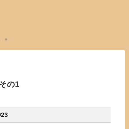
・？
その1
023