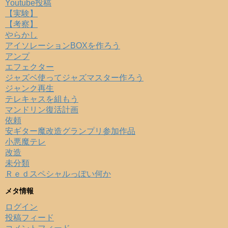
Youtube投稿
【実験】
【考察】
やらかし
アイソレーションBOXを作ろう
アンプ
エフェクター
ジャズベ使ってジャズマスター作ろう
ジャンク再生
テレキャスを組もう
マンドリン復活計画
依頼
安ギター魔改造グランプリ参加作品
小悪魔テレ
改造
未分類
Ｒｅｄスペシャルっぽい何か
メタ情報
ログイン
投稿フィード