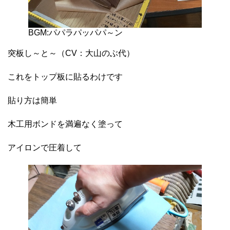
BGM:パパラパッパパ～ン
突板し～と～（CV：大山のぶ代）
これをトップ板に貼るわけです
貼り方は簡単
木工用ボンドを満遍なく塗って
アイロンで圧着して