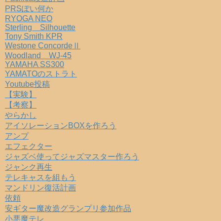
PRSぽい何か
RYOGA NEO
Sterling Silhouette
Tony Smith KPR
Westone ConcordeⅡ
Woodland WJ-45
YAMAHA SS300
YAMATOのストラト
Youtube投稿
【実験】
【考察】
やらかし
アイソレーションBOXを作ろう
アンプ
エフェクター
ジャズベ使ってジャズマスター作ろう
ジャンク再生
テレキャスを組もう
マンドリン復活計画
依頼
安ギター魔改造グランプリ参加作品
小悪魔テレ