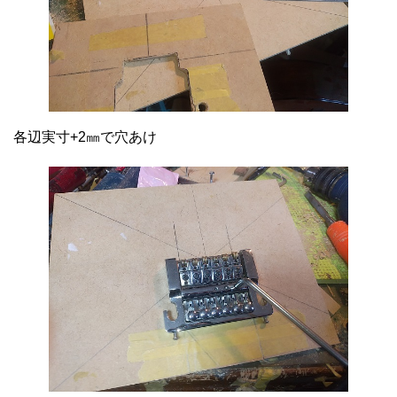
各辺実寸+2㎜で穴あけ