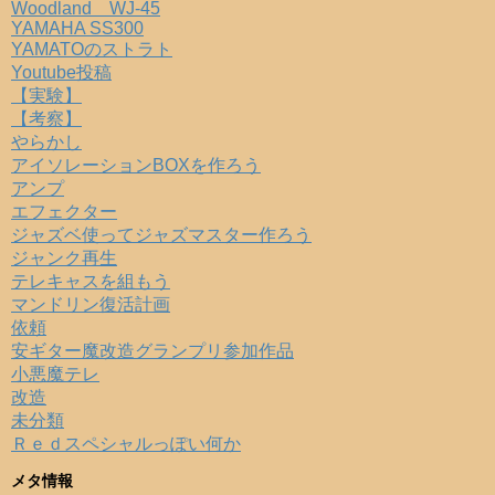
Woodland WJ-45
YAMAHA SS300
YAMATOのストラト
Youtube投稿
【実験】
【考察】
やらかし
アイソレーションBOXを作ろう
アンプ
エフェクター
ジャズベ使ってジャズマスター作ろう
ジャンク再生
テレキャスを組もう
マンドリン復活計画
依頼
安ギター魔改造グランプリ参加作品
小悪魔テレ
改造
未分類
Ｒｅｄスペシャルっぽい何か
メタ情報