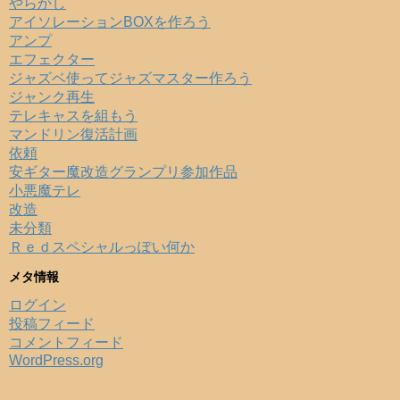
やらかし
アイソレーションBOXを作ろう
アンプ
エフェクター
ジャズベ使ってジャズマスター作ろう
ジャンク再生
テレキャスを組もう
マンドリン復活計画
依頼
安ギター魔改造グランプリ参加作品
小悪魔テレ
改造
未分類
Ｒｅｄスペシャルっぽい何か
メタ情報
ログイン
投稿フィード
コメントフィード
WordPress.org