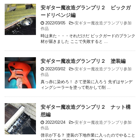
安ギター魔改造グランプリ２ ピックガ
ードリベンジ編
2022/03/05
-
安ギター魔改造グランプリ参加
作品
時は来た・・・それだけだ ピックガードのブランク
材が届きました ここで失敗すると ...
安ギター魔改造グランプリ２ 塗装編
2022/03/02
-
安ギター魔改造グランプリ参加
作品
真っ赤に染めろ！ さて塗装に入ろう 先ずはサンデ
ィングシーラーを塗って乾かして削 ...
安ギター魔改造グランプリ２ ナット構
想編
2022/02/24
-
安ギター魔改造グランプリ参加
作品
啓示が下る？ 塗装の下地作業に入ったのでやること