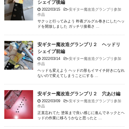
シェイプ後編
2022/03/15
-
安ギター魔改造グランプリ参加
作品
サクッと行ってみよう 昨夜グルグル巻きにしたヘッ
ドを開放しました ガッチリ接着さ ...
安ギター魔改造グランプリ２ ヘッドリ
シェイプ前編
2022/03/14
-
安ギター魔改造グランプリ参加
作品
ヘッドも変えよう ヘッドの形もイマイチ好きになれ
ないので変えてしまうことにする ...
安ギター魔改造グランプリ２ 穴あけ編
2022/03/09
-
安ギター魔改造グランプリ参加
作品
正直忘れてた 塗装まで良い感じに進んでネックとヘ
ッドの作業に移ろうかなと思ったと ...