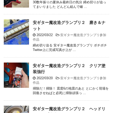
30数年振りの夏休み最終日の気分 締め切りが迫っ
てまいりました どんどん組んで確 ...
安ギター魔改造グランプリ２ 磨き＆ナ
ット
2022/03/22
-
安ギター魔改造グランプリ参加
作品
締め切り迫る 安ギター魔改造グランプリ ボチボチ
Twitter上に完成写真が上が ...
安ギター魔改造グランプリ２ クリア塗
装強行
2022/03/20
-
安ギター魔改造グランプリ参加
作品
掃除だ！掃除！ 震度6の地震のあと とにかく現場を
回復させねばと必死に掃除頑張っ ...
安ギター魔改造グランプリ２ ヘッドリ