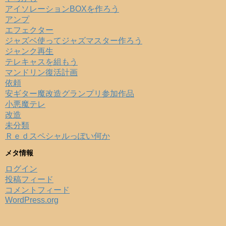
アイソレーションBOXを作ろう
アンプ
エフェクター
ジャズベ使ってジャズマスター作ろう
ジャンク再生
テレキャスを組もう
マンドリン復活計画
依頼
安ギター魔改造グランプリ参加作品
小悪魔テレ
改造
未分類
Ｒｅｄスペシャルっぽい何か
メタ情報
ログイン
投稿フィード
コメントフィード
WordPress.org