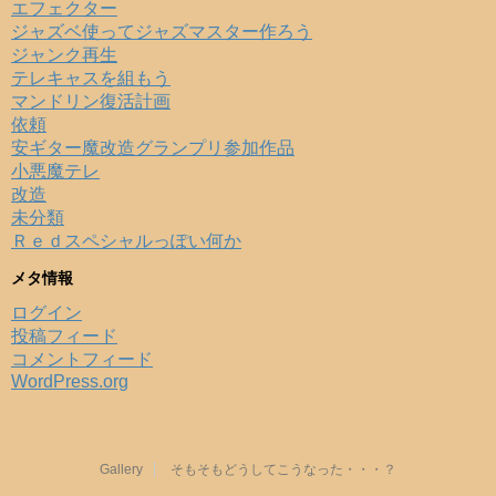
エフェクター
ジャズベ使ってジャズマスター作ろう
ジャンク再生
テレキャスを組もう
マンドリン復活計画
依頼
安ギター魔改造グランプリ参加作品
小悪魔テレ
改造
未分類
Ｒｅｄスペシャルっぽい何か
メタ情報
ログイン
投稿フィード
コメントフィード
WordPress.org
Gallery
そもそもどうしてこうなった・・・？