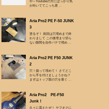
や～Youtubeの方にばっかり気
が向いててこっち更 ...
Aria Pro2 PE F-50 JUNK
3
塗るぞ！ 前回は穴埋めまで終
わりまして この後埋まり切ら
ない隙間を自作パテで埋め ...
Aria Pro2 PE F50 JUNK
2
穴！掘って埋めて！ さてどこ
から手を付けましょうかね？
まずはトップ面の穴を塞ぐ ...
Aria Pro2 PE-F50
Junk！
久々に震えたぜ！ ヤフオクに