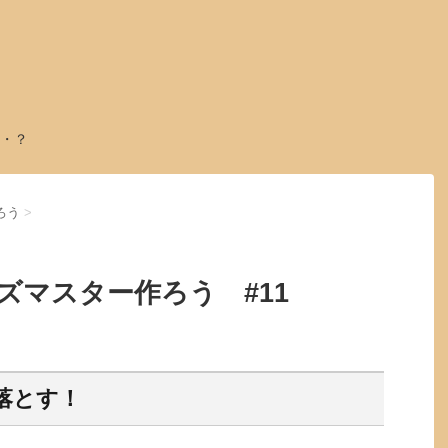
・？
ろう
>
ズマスター作ろう #11
落とす！