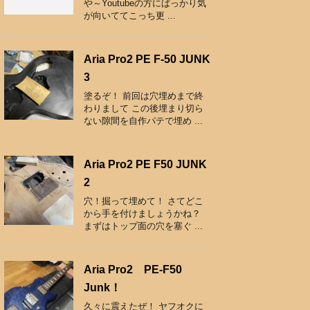
や～Youtubeの方にばっかり気
が向いててこっち更 ...
Aria Pro2 PE F-50 JUNK
3
塗るぞ！ 前回は穴埋めまで終
わりまして この後埋まり切ら
ない隙間を自作パテで埋め ...
Aria Pro2 PE F50 JUNK
2
穴！掘って埋めて！ さてどこ
から手を付けましょうかね？
まずはトップ面の穴を塞ぐ ...
Aria Pro2 PE-F50
Junk！
久々に震えたぜ！ ヤフオクに