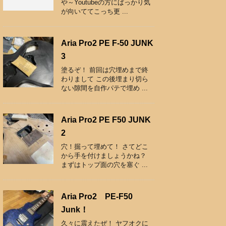
や～Youtubeの方にばっかり気
が向いててこっち更 ...
Aria Pro2 PE F-50 JUNK
3
塗るぞ！ 前回は穴埋めまで終
わりまして この後埋まり切ら
ない隙間を自作パテで埋め ...
Aria Pro2 PE F50 JUNK
2
穴！掘って埋めて！ さてどこ
から手を付けましょうかね？
まずはトップ面の穴を塞ぐ ...
Aria Pro2 PE-F50
Junk！
久々に震えたぜ！ ヤフオクに